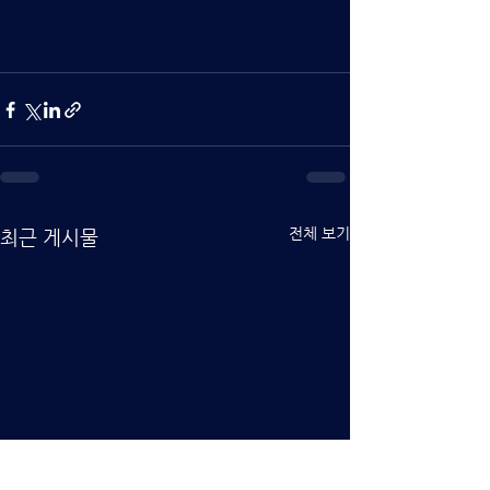
전체 보기
최근 게시물