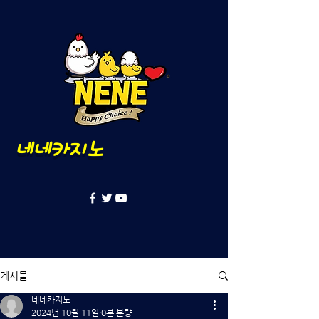
네네카지노
게시물
네네카지노
2024년 10월 11일
0분 분량