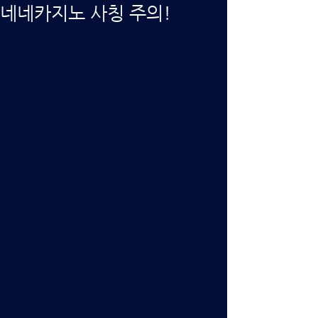
네네카지노 사칭 주의!